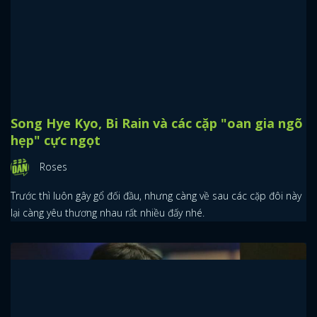
Trà Xanh
Hôm nay tin vui quá nhiều, 2 phim đầu tuần đều tăng rating, phim
mới của Song Joong Ki cũng rục rịch lên sóng và cả tin báo hỷ của
Namgoong Min nữa chứ.
Song Hye Kyo, Bi Rain và các cặp "oan gia ngõ
hẹp" cực ngọt
Roses