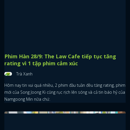
trường trong phim Hàn 2022
Hồng Trà Sữa
Cặp đôi nổi bật nhất trong danh sách này éo le thay lại là đôi có
kết cục kém hạnh phúc và vui vẻ nhất luôn.
Phim Hàn 28/9: The Law Cafe tiếp tục tăng
rating vì 1 tập phim cảm xúc