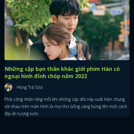
x
ĐĂNG NHẬP
FACEBOOK
GOOGLE
Những cặp bạn thân khác giới phim Hàn có
ngoại hình đỉnh chóp năm 2022
Hồng Trà Sữa
Phải công nhận rằng mỗi khi những cặp đôi này xuất hiện chung
với nhau trên màn hình là mọi thứ bỗng sáng bừng lên một cách
đầy ấn tượng luôn.