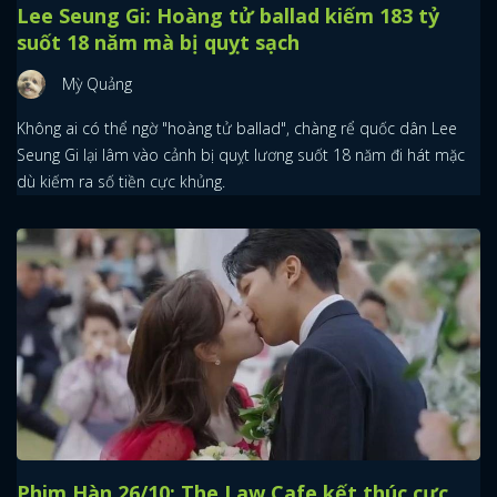
Lee Seung Gi: Hoàng tử ballad kiếm 183 tỷ
suốt 18 năm mà bị quỵt sạch
Mỳ Quảng
Không ai có thể ngờ "hoàng tử ballad", chàng rể quốc dân Lee
Seung Gi lại lâm vào cảnh bị quỵt lương suốt 18 năm đi hát mặc
dù kiếm ra số tiền cực khủng.
Phim Hàn 26/10: The Law Cafe kết thúc cực