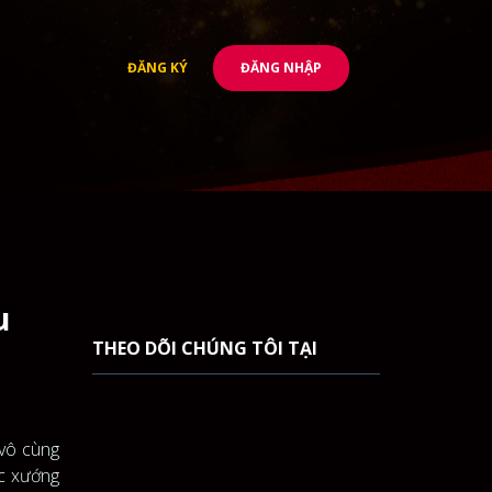
ĐĂNG KÝ
ĐĂNG NHẬP
u
THEO DÕI CHÚNG TÔI TẠI
 vô cùng
ợc xướng