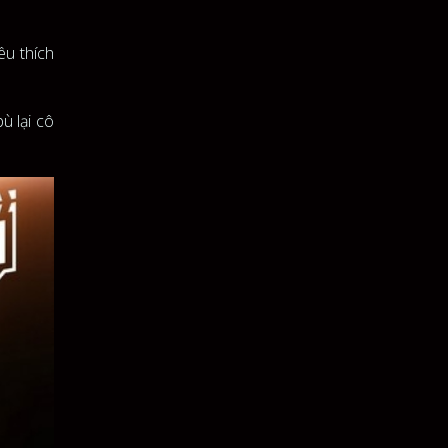
êu thích
ù lại cô