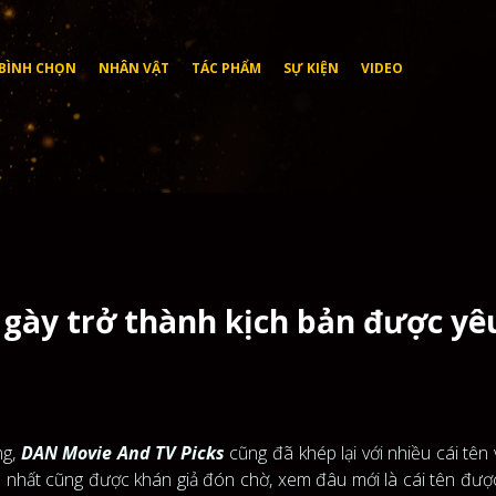
BÌNH CHỌN
NHÂN VẬT
TÁC PHẨM
SỰ KIỆN
VIDEO
gày trở thành kịch bản được yê
ng,
DAN Movie And TV Picks
cũng đã khép lại với nhiều cái tên
ch nhất cũng được khán giả đón chờ, xem đâu mới là cái tên đư