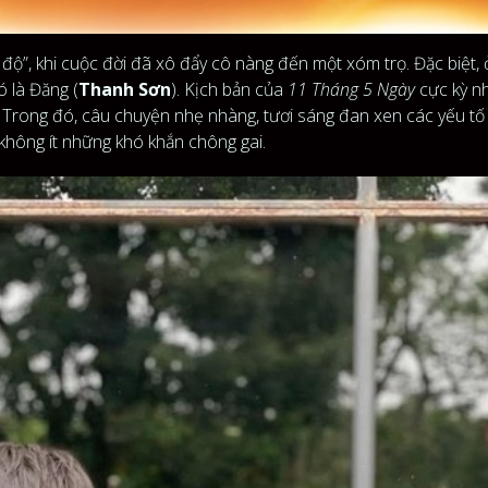
độ”, khi cuộc đời đã xô đẩy cô nàng đến một xóm trọ. Đặc biệt, 
ó là Đăng (
Thanh Sơn
). Kịch bản của
11 Tháng 5 Ngày
cực kỳ n
ẻ. Trong đó, câu chuyện nhẹ nhàng, tươi sáng đan xen các yếu tố b
p không ít những khó khắn chông gai.