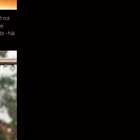
ở nơi
hẹ
i - hài