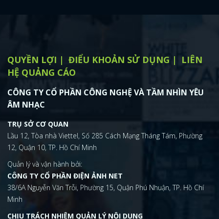
QUYỀN LỢI
ĐIỂU KHOẢN SỬ DỤNG
LIÊN
HỆ QUẢNG CÁO
CÔNG TY CỔ PHẦN CÔNG NGHỆ VÀ TẦM NHÌN YÊU
ÂM NHẠC
TRỤ SỞ CƠ QUAN
Lầu 12, Tòa nhà Viettel, Số 285 Cách Mạng Tháng Tám, Phường
12, Quận 10, TP. Hồ Chí Minh
Quản lý và vận hành bởi:
CÔNG TY CỔ PHẦN ĐIỆN ẢNH NET
38/6A Nguyễn Văn Trỗi, Phường 15, Quận Phú Nhuận, TP. Hồ Chí
Minh
CHỊU TRÁCH NHIỆM QUẢN LÝ NỘI DUNG