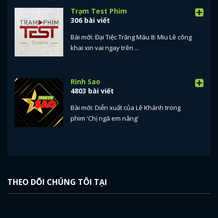
Trạm Test Phim
306 bài viết
Bài mới: Đại Tiệc Trăng Máu 8: Miu Lê công
khai xin vai ngay trên ...
x
Rình Sao
ĐĂNG NHẬP
4803 bài viết
Bài mới: Diễn xuất của Lê Khánh trong
phim 'Chị ngã em nâng'
FACEBOOK
GOOGLE
THEO DÕI CHÚNG TÔI TẠI