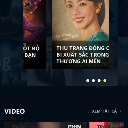
THU TRANG ĐÓNG CẢNH
ĐẠI 
T BỘ
BI XUẤT SẮC TRONG AI
LỄ 3
BẠN
THƯƠNG AI MẾN
LÀM
VIDEO
XEM TẤT CẢ