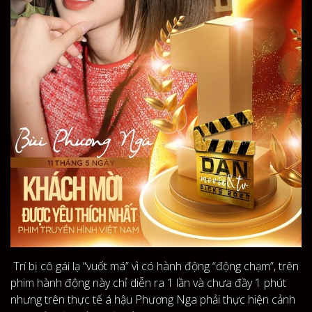
Trí bị cô gái lạ “vuốt má” vì có hành động “động chạm”, trên
phim hành động này chỉ diễn ra 1 lần và chưa đầy 1 phút
nhưng trên thực tế á hậu Phương Nga phải thực hiện cảnh