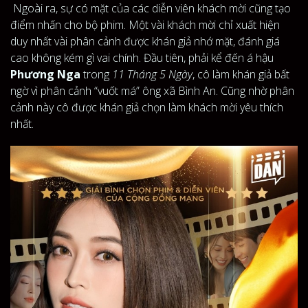
Ngoài ra, sự có mặt của các diễn viên khách mời cũng tạo
điểm nhấn cho bộ phim. Một vài khách mời chỉ xuất hiện
duy nhất vài phân cảnh được khán giả nhớ mặt, đánh giá
cao không kém gì vai chính. Đầu tiên, phải kể đến á hậu
Phương Nga
trong
11 Tháng 5 Ngày
, cô làm khán giả bất
x
ngờ vì phân cảnh “vuốt má” ông xã Bình An. Cũng nhờ phân
ĐĂNG NHẬP
cảnh này cô được khán giả chọn làm khách mời yêu thích
nhất.
FACEBOOK
GOOGLE