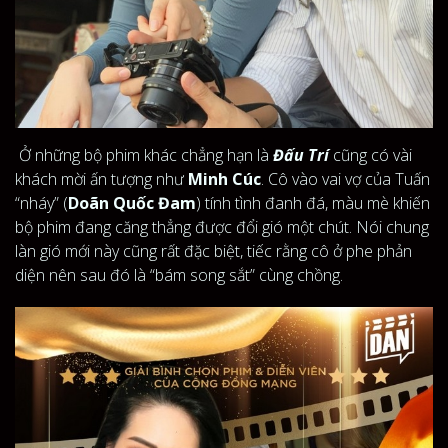
Ở những bộ phim khác chẳng hạn là
Đấu Trí
cũng có vài
khách mời ấn tượng như
Minh Cúc
. Cô vào vai vợ của Tuấn
“nháy” (
Doãn Quốc Đam
) tính tình đanh đá, màu mè khiến
bộ phim đang căng thẳng được đổi gió một chút. Nói chung
làn gió mới này cũng rất đặc biệt, tiếc rằng cô ở phe phản
diện nên sau đó là “bám song sắt” cùng chồng.