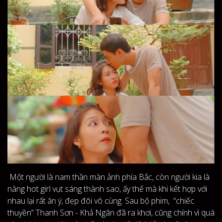
Một người là nam thần màn ảnh phía Bắc, còn người kia là
nàng hot girl vụt sáng thành sao, ấy thế mà khi kết hợp với
nhau lại rất ăn ý, đẹp đôi vô cùng. Sau bộ phim, “chiếc
thuyền” Thanh Sơn - Khả Ngân đã ra khơi, cũng chính vì quá