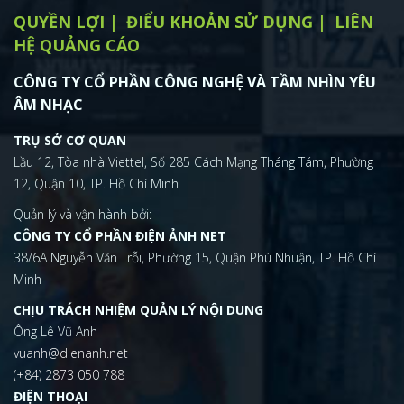
QUYỀN LỢI
ĐIỂU KHOẢN SỬ DỤNG
LIÊN
HỆ QUẢNG CÁO
CÔNG TY CỔ PHẦN CÔNG NGHỆ VÀ TẦM NHÌN YÊU
ÂM NHẠC
TRỤ SỞ CƠ QUAN
Lầu 12, Tòa nhà Viettel, Số 285 Cách Mạng Tháng Tám, Phường
12, Quận 10, TP. Hồ Chí Minh
Quản lý và vận hành bởi:
CÔNG TY CỔ PHẦN ĐIỆN ẢNH NET
38/6A Nguyễn Văn Trỗi, Phường 15, Quận Phú Nhuận, TP. Hồ Chí
Minh
CHỊU TRÁCH NHIỆM QUẢN LÝ NỘI DUNG
Ông Lê Vũ Anh
vuanh@dienanh.net
(+84) 2873 050 788
ĐIỆN THOẠI