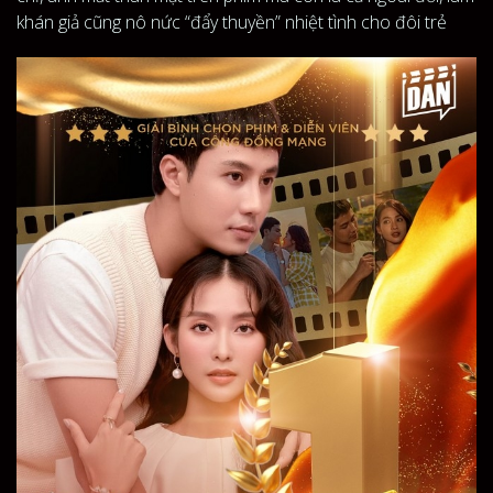
khán giả cũng nô nức “đẩy thuyền” nhiệt tình cho đôi trẻ