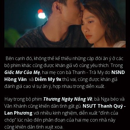
Bên cạnh đó, không thể kể thiếu những cặp đôi ăn ý ở các
bộ phim khác cũng được khán giả vô cùng yêu thích. Trong
Giấc Mơ Của Mẹ
, hai mẹ con bà Thanh - Trà My do
NSND
Hồng Vân
và
Diễm My 9x
thủ vai, cũng được khán giả
đánh giá cao vì sự ăn ý, hợp nhau trong diễn xuất.
Hay trong bộ phim
Thương Ngày Nắng Về
, bà Nga béo và
Vân Khánh cũng khiến dân tình gật gù.
NSƯT Thanh Quý -
Lan Phương
với nhiều kinh nghiệm, diễn xuất “đỉnh của
chóp” lúc nào đến phân đoạn của hai mẹ con nhà này
cũng khiến dân tình xuýt xoa.