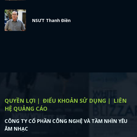
x
ĐĂNG NHẬP
NSƯT Thanh Điền
FACEBOOK
GOOGLE
QUYỀN LỢI
ĐIỂU KHOẢN SỬ DỤNG
LIÊN
HỆ QUẢNG CÁO
CÔNG TY CỔ PHẦN CÔNG NGHỆ VÀ TẦM NHÌN YÊU
ÂM NHẠC