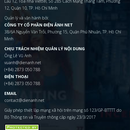
Lầu 12, Tòa nhà Viettel, Số 285 Cách Mạng Tháng Tám, Phường
12, Quận 10, TP. Hồ Chí Minh
Quản lý và vận hành bởi:
CÔNG TY CỔ PHẦN ĐIỆN ẢNH NET
38/6A Nguyễn Văn Trỗi, Phường 15, Quận Phú Nhuận, TP. Hồ Chí
Minh
CHỊU TRÁCH NHIỆM QUẢN LÝ NỘI DUNG
Ông Lê Vũ Anh
vuanh@dienanh.net
(+84) 2873 050 788
ĐIỆN THOẠI
(+84) 2873 050 788
EMAIL
contact@dienanh.net
Giấy phép thiết lập mạng xã hội trên mạng số 123/GP-BTTTT do
Bộ Thông tin và Truyền thông cấp ngày 23/3/2017