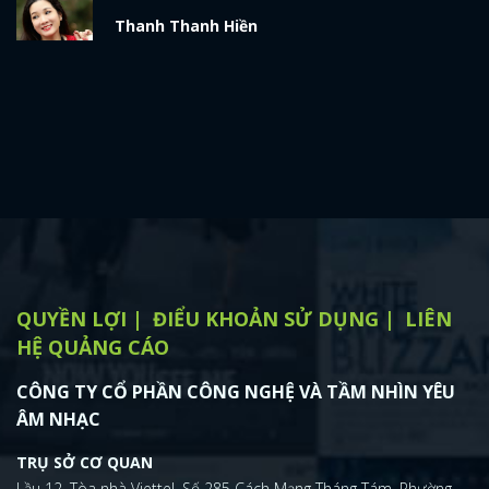
Thanh Thanh Hiền
x
ĐĂNG NHẬP
FACEBOOK
GOOGLE
QUYỀN LỢI
ĐIỂU KHOẢN SỬ DỤNG
LIÊN
HỆ QUẢNG CÁO
CÔNG TY CỔ PHẦN CÔNG NGHỆ VÀ TẦM NHÌN YÊU
ÂM NHẠC
TRỤ SỞ CƠ QUAN
Lầu 12, Tòa nhà Viettel, Số 285 Cách Mạng Tháng Tám, Phường