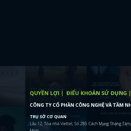
QUYỀN LỢI
ĐIỂU KHOẢN SỬ DỤNG
CÔNG TY CỔ PHẦN CÔNG NGHỆ VÀ TẦM NH
TRỤ SỞ CƠ QUAN
Lầu 12, Tòa nhà Viettel, Số 285 Cách Mạng Tháng Tám,
Minh