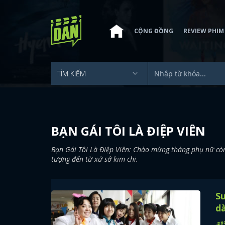
CỘNG ĐỒNG
REVIEW PHIM
BẠN GÁI TÔI LÀ ĐIỆP VIÊN
Bạn Gái Tôi Là Điệp Viên: Chào mừng tháng phụ nữ cò
tượng đến từ xứ sở kim chi.
S
dà