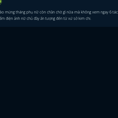
ào mừng tháng phụ nữ còn chần chờ gì nữa mà không xem ngay 6 tác
ẩm điện ảnh nữ chủ đầy ấn tượng đến từ xứ sở kim chi.
ĐĂNG NHẬP
FACEBOOK
GOOGLE