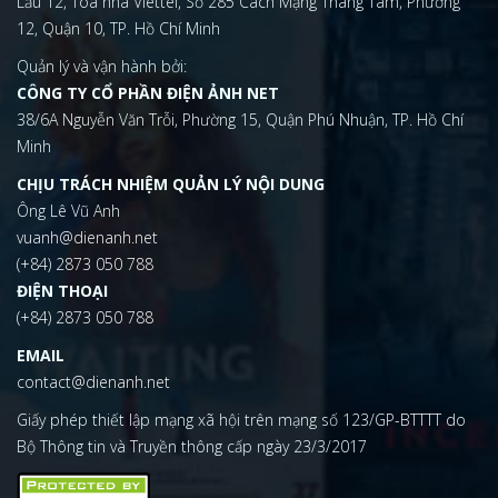
Lầu 12, Tòa nhà Viettel, Số 285 Cách Mạng Tháng Tám, Phường
12, Quận 10, TP. Hồ Chí Minh
Quản lý và vận hành bởi:
CÔNG TY CỔ PHẦN ĐIỆN ẢNH NET
38/6A Nguyễn Văn Trỗi, Phường 15, Quận Phú Nhuận, TP. Hồ Chí
Minh
CHỊU TRÁCH NHIỆM QUẢN LÝ NỘI DUNG
Ông Lê Vũ Anh
vuanh@dienanh.net
(+84) 2873 050 788
ĐIỆN THOẠI
(+84) 2873 050 788
EMAIL
contact@dienanh.net
Giấy phép thiết lập mạng xã hội trên mạng số 123/GP-BTTTT do
Bộ Thông tin và Truyền thông cấp ngày 23/3/2017