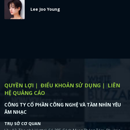
x
Lee Joo Young
ĐĂNG NHẬP
FACEBOOK
GOOGLE
QUYỀN LỢI
ĐIỂU KHOẢN SỬ DỤNG
LIÊN
HỆ QUẢNG CÁO
CÔNG TY CỔ PHẦN CÔNG NGHỆ VÀ TẦM NHÌN YÊU
ÂM NHẠC
TRỤ SỞ CƠ QUAN