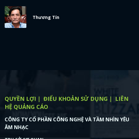
Thương Tín
x
ĐĂNG NHẬP
FACEBOOK
GOOGLE
QUYỀN LỢI
ĐIỂU KHOẢN SỬ DỤNG
LIÊN
HỆ QUẢNG CÁO
CÔNG TY CỔ PHẦN CÔNG NGHỆ VÀ TẦM NHÌN YÊU
ÂM NHẠC