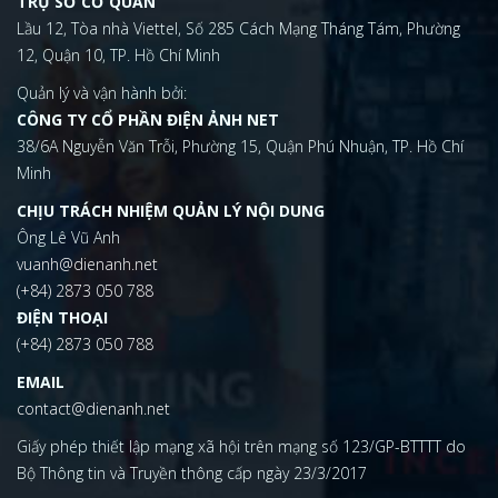
TRỤ SỞ CƠ QUAN
Lầu 12, Tòa nhà Viettel, Số 285 Cách Mạng Tháng Tám, Phường
12, Quận 10, TP. Hồ Chí Minh
Quản lý và vận hành bởi:
CÔNG TY CỔ PHẦN ĐIỆN ẢNH NET
38/6A Nguyễn Văn Trỗi, Phường 15, Quận Phú Nhuận, TP. Hồ Chí
Minh
CHỊU TRÁCH NHIỆM QUẢN LÝ NỘI DUNG
Ông Lê Vũ Anh
vuanh@dienanh.net
(+84) 2873 050 788
ĐIỆN THOẠI
(+84) 2873 050 788
EMAIL
contact@dienanh.net
Giấy phép thiết lập mạng xã hội trên mạng số 123/GP-BTTTT do
Bộ Thông tin và Truyền thông cấp ngày 23/3/2017