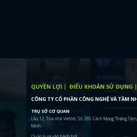
QUYỀN LỢI
ĐIỂU KHOẢN SỬ DỤNG
CÔNG TY CỔ PHẦN CÔNG NGHỆ VÀ TẦM NH
TRỤ SỞ CƠ QUAN
Lầu 12, Tòa nhà Viettel, Số 285 Cách Mạng Tháng Tám,
Minh
Quản lý và vận hành bởi: