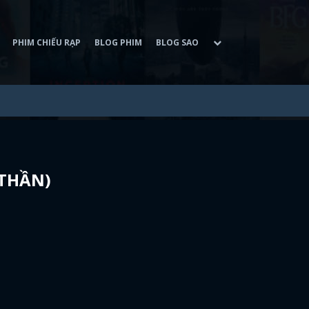
PHIM CHIẾU RẠP
BLOG PHIM
BLOG SAO
 THẦN)