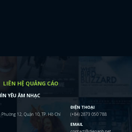
LIÊN HỆ QUẢNG CÁO
ÌN YÊU ÂM NHẠC
ĐIỆN THOẠI
 Phường 12, Quận 10, TP. Hồ Chí
(+84) 2873 050 788
EMAIL
contact@dienanh.net