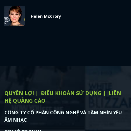
x
ĐĂNG NHẬP
Helen McCrory
FACEBOOK
GOOGLE
QUYỀN LỢI
ĐIỂU KHOẢN SỬ DỤNG
LIÊN
HỆ QUẢNG CÁO
CÔNG TY CỔ PHẦN CÔNG NGHỆ VÀ TẦM NHÌN YÊU
ÂM NHẠC