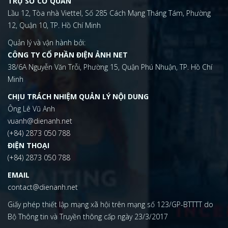
TRỤ SỞ CƠ QUAN
Lầu 12, Tòa nhà Viettel, Số 285 Cách Mạng Tháng Tám, Phường
12, Quận 10, TP. Hồ Chí Minh
Quản lý và vận hành bởi:
CÔNG TY CỔ PHẦN ĐIỆN ẢNH NET
38/6A Nguyễn Văn Trỗi, Phường 15, Quận Phú Nhuận, TP. Hồ Chí
Minh
CHỊU TRÁCH NHIỆM QUẢN LÝ NỘI DUNG
Ông Lê Vũ Anh
vuanh@dienanh.net
(+84) 2873 050 788
ĐIỆN THOẠI
(+84) 2873 050 788
EMAIL
contact@dienanh.net
Giấy phép thiết lập mạng xã hội trên mạng số 123/GP-BTTTT do
Bộ Thông tin và Truyền thông cấp ngày 23/3/2017