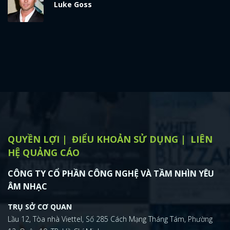
Luke Goss
x
ĐĂNG NHẬP
FACEBOOK
GOOGLE
QUYỀN LỢI
ĐIỂU KHOẢN SỬ DỤNG
LIÊN
HỆ QUẢNG CÁO
CÔNG TY CỔ PHẦN CÔNG NGHỆ VÀ TẦM NHÌN YÊU
ÂM NHẠC
TRỤ SỞ CƠ QUAN
Lầu 12, Tòa nhà Viettel, Số 285 Cách Mạng Tháng Tám, Phường