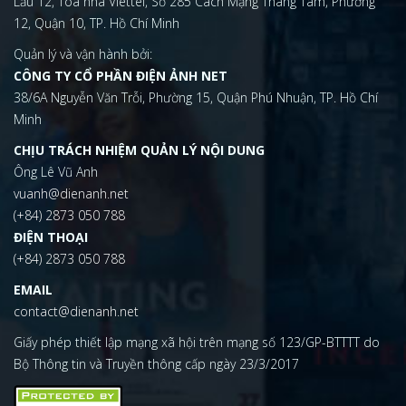
Lầu 12, Tòa nhà Viettel, Số 285 Cách Mạng Tháng Tám, Phường
12, Quận 10, TP. Hồ Chí Minh
Quản lý và vận hành bởi:
CÔNG TY CỔ PHẦN ĐIỆN ẢNH NET
38/6A Nguyễn Văn Trỗi, Phường 15, Quận Phú Nhuận, TP. Hồ Chí
Minh
CHỊU TRÁCH NHIỆM QUẢN LÝ NỘI DUNG
Ông Lê Vũ Anh
vuanh@dienanh.net
(+84) 2873 050 788
ĐIỆN THOẠI
(+84) 2873 050 788
EMAIL
contact@dienanh.net
Giấy phép thiết lập mạng xã hội trên mạng số 123/GP-BTTTT do
Bộ Thông tin và Truyền thông cấp ngày 23/3/2017