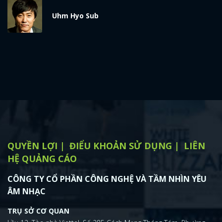
x
Uhm Hyo Sub
ĐĂNG NHẬP
FACEBOOK
GOOGLE
QUYỀN LỢI
ĐIỂU KHOẢN SỬ DỤNG
LIÊN
HỆ QUẢNG CÁO
CÔNG TY CỔ PHẦN CÔNG NGHỆ VÀ TẦM NHÌN YÊU
ÂM NHẠC
TRỤ SỞ CƠ QUAN