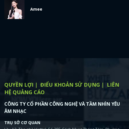
x
Amee
ĐĂNG NHẬP
FACEBOOK
GOOGLE
QUYỀN LỢI
ĐIỂU KHOẢN SỬ DỤNG
LIÊN
HỆ QUẢNG CÁO
CÔNG TY CỔ PHẦN CÔNG NGHỆ VÀ TẦM NHÌN YÊU
ÂM NHẠC
TRỤ SỞ CƠ QUAN