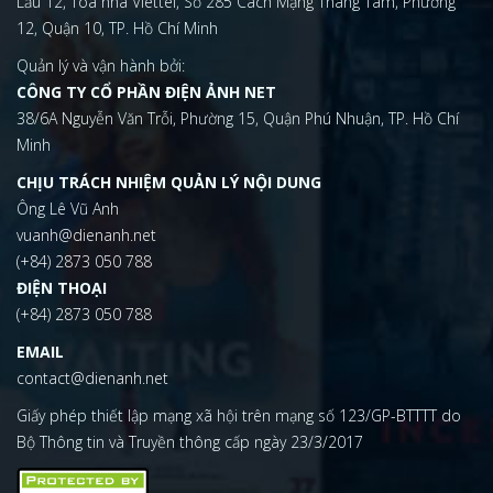
Lầu 12, Tòa nhà Viettel, Số 285 Cách Mạng Tháng Tám, Phường
12, Quận 10, TP. Hồ Chí Minh
Quản lý và vận hành bởi:
CÔNG TY CỔ PHẦN ĐIỆN ẢNH NET
38/6A Nguyễn Văn Trỗi, Phường 15, Quận Phú Nhuận, TP. Hồ Chí
Minh
CHỊU TRÁCH NHIỆM QUẢN LÝ NỘI DUNG
Ông Lê Vũ Anh
vuanh@dienanh.net
(+84) 2873 050 788
ĐIỆN THOẠI
(+84) 2873 050 788
EMAIL
contact@dienanh.net
Giấy phép thiết lập mạng xã hội trên mạng số 123/GP-BTTTT do
Bộ Thông tin và Truyền thông cấp ngày 23/3/2017