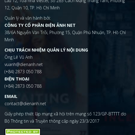
Lầu 12, Tòa nhà Viettel, Số 285 Cách Mạng Tháng Tám, Phường
12, Quận 10, TP. Hồ Chí Minh
Quản lý và vận hành bởi:
CÔNG TY CỔ PHẦN ĐIỆN ẢNH NET
38/6A Nguyễn Văn Trỗi, Phường 15, Quận Phú Nhuận, TP. Hồ Chí
Minh
CHỊU TRÁCH NHIỆM QUẢN LÝ NỘI DUNG
Ông Lê Vũ Anh
vuanh@dienanh.net
(+84) 2873 050 788
ĐIỆN THOẠI
(+84) 2873 050 788
EMAIL
contact@dienanh.net
Giấy phép thiết lập mạng xã hội trên mạng số 123/GP-BTTTT do
Bộ Thông tin và Truyền thông cấp ngày 23/3/2017