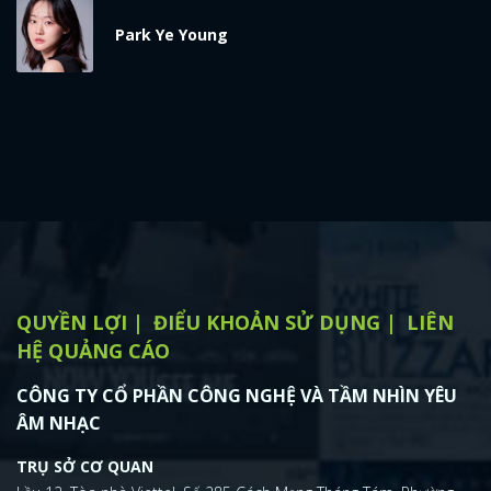
x
Park Ye Young
ĐĂNG NHẬP
FACEBOOK
GOOGLE
QUYỀN LỢI
ĐIỂU KHOẢN SỬ DỤNG
LIÊN
HỆ QUẢNG CÁO
CÔNG TY CỔ PHẦN CÔNG NGHỆ VÀ TẦM NHÌN YÊU
ÂM NHẠC
TRỤ SỞ CƠ QUAN