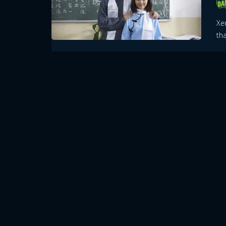
Xe
th