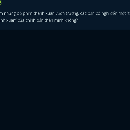
m những bộ phim thanh xuân vườn trường, các bạn có nghĩ đến một “t
anh xuân” của chính bản thân mình không?
ĐĂNG NHẬP
FACEBOOK
GOOGLE