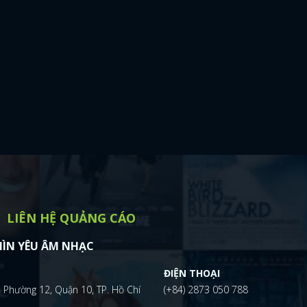
ĐĂNG NHẬP
LIÊN HỆ QUẢNG CÁO
ÌN YÊU ÂM NHẠC
ĐIỆN THOẠI
FACEBOOK
GOOGLE
 Phường 12, Quận 10, TP. Hồ Chí
(+84) 2873 050 788