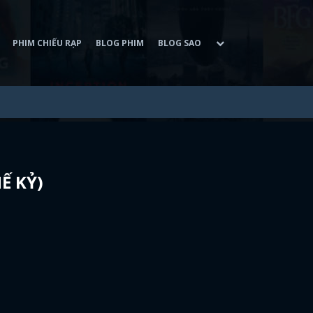
PHIM CHIẾU RẠP
BLOG PHIM
BLOG SAO
Ế KỶ)