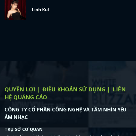
x
Linh Kul
ĐĂNG NHẬP
FACEBOOK
GOOGLE
QUYỀN LỢI
ĐIỂU KHOẢN SỬ DỤNG
LIÊN
HỆ QUẢNG CÁO
CÔNG TY CỔ PHẦN CÔNG NGHỆ VÀ TẦM NHÌN YÊU
ÂM NHẠC
TRỤ SỞ CƠ QUAN