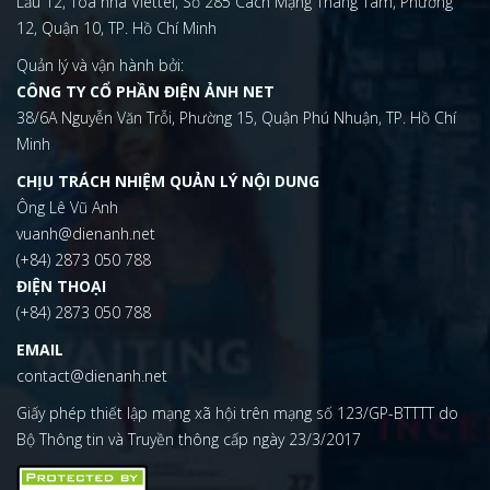
Lầu 12, Tòa nhà Viettel, Số 285 Cách Mạng Tháng Tám, Phường
12, Quận 10, TP. Hồ Chí Minh
Quản lý và vận hành bởi:
CÔNG TY CỔ PHẦN ĐIỆN ẢNH NET
38/6A Nguyễn Văn Trỗi, Phường 15, Quận Phú Nhuận, TP. Hồ Chí
Minh
CHỊU TRÁCH NHIỆM QUẢN LÝ NỘI DUNG
Ông Lê Vũ Anh
vuanh@dienanh.net
(+84) 2873 050 788
ĐIỆN THOẠI
(+84) 2873 050 788
EMAIL
contact@dienanh.net
Giấy phép thiết lập mạng xã hội trên mạng số 123/GP-BTTTT do
Bộ Thông tin và Truyền thông cấp ngày 23/3/2017