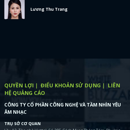
x
Lương Thu Trang
ĐĂNG NHẬP
FACEBOOK
GOOGLE
QUYỀN LỢI
ĐIỂU KHOẢN SỬ DỤNG
LIÊN
HỆ QUẢNG CÁO
CÔNG TY CỔ PHẦN CÔNG NGHỆ VÀ TẦM NHÌN YÊU
ÂM NHẠC
TRỤ SỞ CƠ QUAN