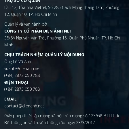
TRỤ SỞ CƠ QUAN
Lầu 12, Tòa nhà Viettel, Số 285 Cách Mạng Tháng Tám, Phường
12, Quận 10, TP. Hồ Chí Minh
Quản lý và vận hành bởi:
CÔNG TY CỔ PHẦN ĐIỆN ẢNH NET
38/6A Nguyễn Văn Trỗi, Phường 15, Quận Phú Nhuận, TP. Hồ Chí
Minh
CHỊU TRÁCH NHIỆM QUẢN LÝ NỘI DUNG
Ông Lê Vũ Anh
vuanh@dienanh.net
(+84) 2873 050 788
ĐIỆN THOẠI
(+84) 2873 050 788
EMAIL
contact@dienanh.net
Giấy phép thiết lập mạng xã hội trên mạng số 123/GP-BTTTT do
Bộ Thông tin và Truyền thông cấp ngày 23/3/2017