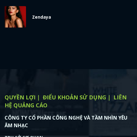
x
ĐĂNG NHẬP
Zendaya
FACEBOOK
GOOGLE
QUYỀN LỢI
ĐIỂU KHOẢN SỬ DỤNG
LIÊN
HỆ QUẢNG CÁO
CÔNG TY CỔ PHẦN CÔNG NGHỆ VÀ TẦM NHÌN YÊU
ÂM NHẠC