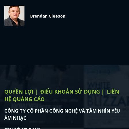
x
ĐĂNG NHẬP
Brendan Gleeson
FACEBOOK
GOOGLE
QUYỀN LỢI
ĐIỂU KHOẢN SỬ DỤNG
LIÊN
HỆ QUẢNG CÁO
CÔNG TY CỔ PHẦN CÔNG NGHỆ VÀ TẦM NHÌN YÊU
ÂM NHẠC