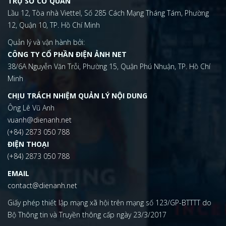
TRỤ SỞ CƠ QUAN
Lầu 12, Tòa nhà Viettel, Số 285 Cách Mạng Tháng Tám, Phường
12, Quận 10, TP. Hồ Chí Minh
Quản lý và vận hành bởi:
CÔNG TY CỔ PHẦN ĐIỆN ẢNH NET
38/6A Nguyễn Văn Trỗi, Phường 15, Quận Phú Nhuận, TP. Hồ Chí
Minh
CHỊU TRÁCH NHIỆM QUẢN LÝ NỘI DUNG
Ông Lê Vũ Anh
vuanh@dienanh.net
(+84) 2873 050 788
ĐIỆN THOẠI
(+84) 2873 050 788
EMAIL
contact@dienanh.net
Giấy phép thiết lập mạng xã hội trên mạng số 123/GP-BTTTT do
Bộ Thông tin và Truyền thông cấp ngày 23/3/2017