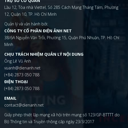
TRỤ SỞ CƠ QUAN
Lầu 12, Tòa nhà Viettel, Số 285 Cách Mạng Tháng Tám, Phường
12, Quận 10, TP. Hồ Chí Minh
Quản lý và vận hành bởi:
CÔNG TY CỔ PHẦN ĐIỆN ẢNH NET
38/6A Nguyễn Văn Trỗi, Phường 15, Quận Phú Nhuận, TP. Hồ Chí
Minh
CHỊU TRÁCH NHIỆM QUẢN LÝ NỘI DUNG
Ông Lê Vũ Anh
vuanh@dienanh.net
(+84) 2873 050 788
ĐIỆN THOẠI
(+84) 2873 050 788
EMAIL
contact@dienanh.net
Giấy phép thiết lập mạng xã hội trên mạng số 123/GP-BTTTT do
Bộ Thông tin và Truyền thông cấp ngày 23/3/2017