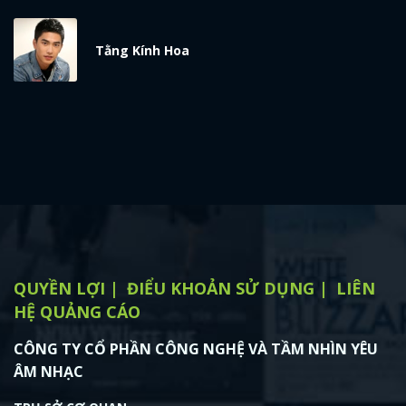
x
ĐĂNG NHẬP
Tằng Kính Hoa
FACEBOOK
GOOGLE
QUYỀN LỢI
ĐIỂU KHOẢN SỬ DỤNG
LIÊN
HỆ QUẢNG CÁO
CÔNG TY CỔ PHẦN CÔNG NGHỆ VÀ TẦM NHÌN YÊU
ÂM NHẠC