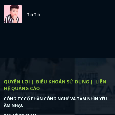
x
ĐĂNG NHẬP
Tin Tin
FACEBOOK
GOOGLE
QUYỀN LỢI
ĐIỂU KHOẢN SỬ DỤNG
LIÊN
HỆ QUẢNG CÁO
CÔNG TY CỔ PHẦN CÔNG NGHỆ VÀ TẦM NHÌN YÊU
ÂM NHẠC