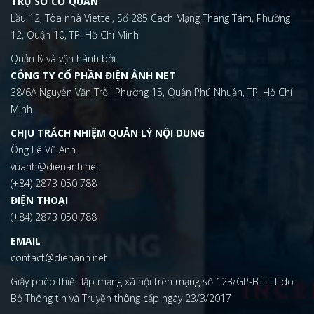
TRỤ SỞ CƠ QUAN
Lầu 12, Tòa nhà Viettel, Số 285 Cách Mạng Tháng Tám, Phường
12, Quận 10, TP. Hồ Chí Minh
Quản lý và vận hành bởi:
CÔNG TY CỔ PHẦN ĐIỆN ẢNH NET
38/6A Nguyễn Văn Trỗi, Phường 15, Quận Phú Nhuận, TP. Hồ Chí
Minh
CHỊU TRÁCH NHIỆM QUẢN LÝ NỘI DUNG
Ông Lê Vũ Anh
vuanh@dienanh.net
(+84) 2873 050 788
ĐIỆN THOẠI
(+84) 2873 050 788
EMAIL
contact@dienanh.net
Giấy phép thiết lập mạng xã hội trên mạng số 123/GP-BTTTT do
Bộ Thông tin và Truyền thông cấp ngày 23/3/2017