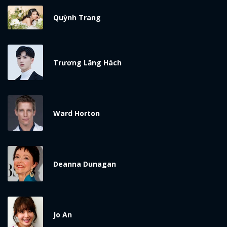
ĐĂNG NHẬP
Quỳnh Trang
FACEBOOK
GOOGLE
Trương Lăng Hách
Ward Horton
Deanna Dunagan
Jo An