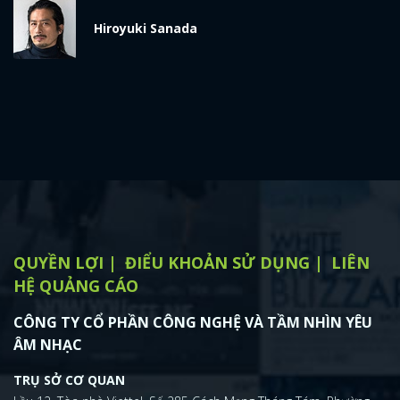
x
Hiroyuki Sanada
ĐĂNG NHẬP
FACEBOOK
GOOGLE
QUYỀN LỢI
ĐIỂU KHOẢN SỬ DỤNG
LIÊN
HỆ QUẢNG CÁO
CÔNG TY CỔ PHẦN CÔNG NGHỆ VÀ TẦM NHÌN YÊU
ÂM NHẠC
TRỤ SỞ CƠ QUAN