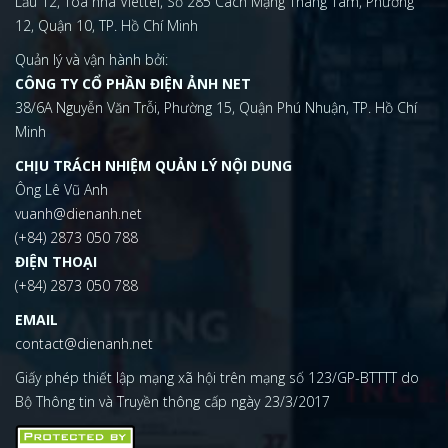
Lầu 12, Tòa nhà Viettel, Số 285 Cách Mạng Tháng Tám, Phường
12, Quận 10, TP. Hồ Chí Minh
Quản lý và vận hành bởi:
CÔNG TY CỔ PHẦN ĐIỆN ẢNH NET
38/6A Nguyễn Văn Trỗi, Phường 15, Quận Phú Nhuận, TP. Hồ Chí
Minh
CHỊU TRÁCH NHIỆM QUẢN LÝ NỘI DUNG
Ông Lê Vũ Anh
vuanh@dienanh.net
(+84) 2873 050 788
ĐIỆN THOẠI
(+84) 2873 050 788
EMAIL
contact@dienanh.net
Giấy phép thiết lập mạng xã hội trên mạng số 123/GP-BTTTT do
Bộ Thông tin và Truyền thông cấp ngày 23/3/2017