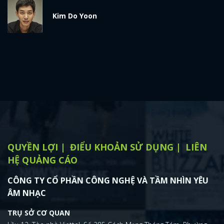
x
Kim Do Yoon
ĐĂNG NHẬP
FACEBOOK
GOOGLE
QUYỀN LỢI
ĐIỂU KHOẢN SỬ DỤNG
LIÊN
HỆ QUẢNG CÁO
CÔNG TY CỔ PHẦN CÔNG NGHỆ VÀ TẦM NHÌN YÊU
ÂM NHẠC
TRỤ SỞ CƠ QUAN