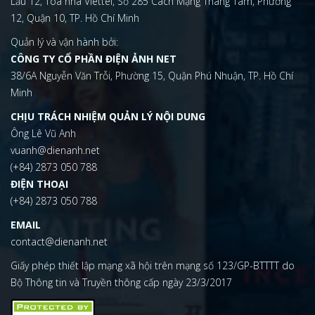
Lầu 12, Tòa nhà Viettel, Số 285 Cách Mạng Tháng Tám, Phường
12, Quận 10, TP. Hồ Chí Minh
Quản lý và vận hành bởi:
CÔNG TY CỔ PHẦN ĐIỆN ẢNH NET
38/6A Nguyễn Văn Trỗi, Phường 15, Quận Phú Nhuận, TP. Hồ Chí
Minh
CHỊU TRÁCH NHIỆM QUẢN LÝ NỘI DUNG
Ông Lê Vũ Anh
vuanh@dienanh.net
(+84) 2873 050 788
ĐIỆN THOẠI
(+84) 2873 050 788
EMAIL
contact@dienanh.net
Giấy phép thiết lập mạng xã hội trên mạng số 123/GP-BTTTT do
Bộ Thông tin và Truyền thông cấp ngày 23/3/2017