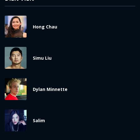
Hong Chau
Simu Liu
x
ĐĂNG NHẬP
Dylan Minnette
FACEBOOK
GOOGLE
Salim