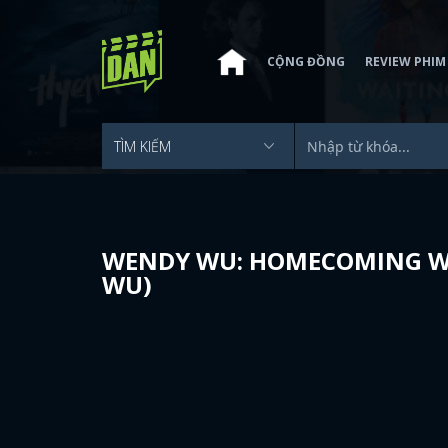
CỘNG ĐỒNG
REVIEW PHIM
WENDY WU: HOMECOMING WA
WU)