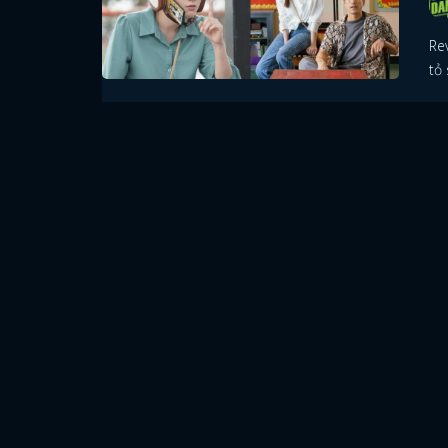
Re
tỏ