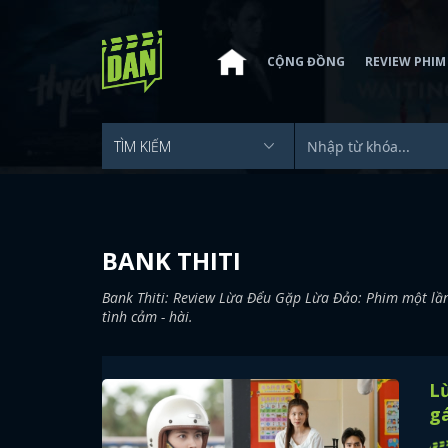
CỘNG ĐỒNG
REVIEW PHIM
BANK THITI
Bank Thiti: Review Lừa Đểu Gặp Lừa Đảo: Phim một lầ
tình cảm - hài.
Lừ
gá