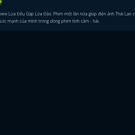
view Lừa Đểu Gặp Lừa Đảo: Phim một lần nữa giúp điện ảnh Thái Lan 
 sức mạnh của mình trong dòng phim tình cảm - hài.
ĐĂNG NHẬP
FACEBOOK
GOOGLE