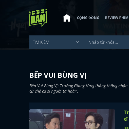
CỘNG ĐỒNG
REVIEW PHIM
BẾP VUI BÙNG VỊ
Bếp Vui Bùng Vị: Trường Giang từng thẳng thắng nhận x
cứ chê ca sĩ người ta hoài".
Tr
sĩ