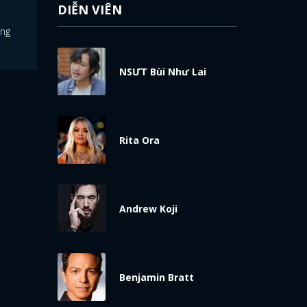
DIỄN VIÊN
óng
NSƯT Bùi Như Lai
Rita Ora
Andrew Koji
Benjamin Bratt