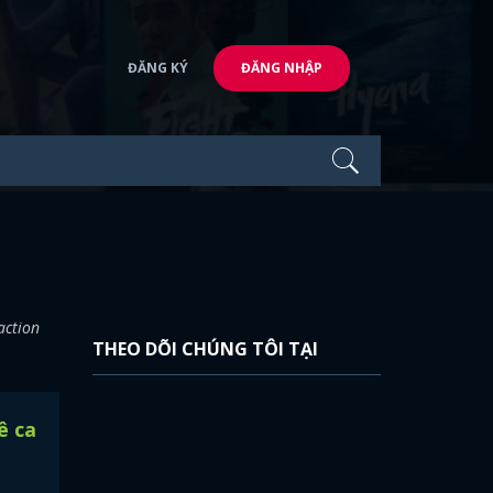
ĐĂNG KÝ
ĐĂNG NHẬP
action
THEO DÕI CHÚNG TÔI TẠI
ê ca