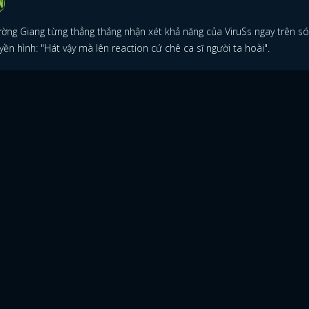
ường Giang từng thẳng thắng nhận xét khả năng của ViruSs ngay trên s
yền hình: "Hát vậy mà lên reaction cứ chê ca sĩ người ta hoài".
ĐĂNG NHẬP
FACEBOOK
GOOGLE