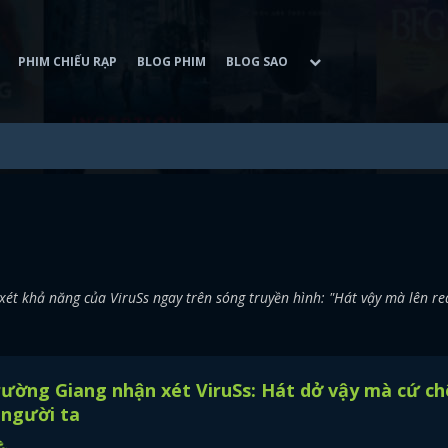
PHIM CHIẾU RẠP
BLOG PHIM
BLOG SAO
ét khả năng của ViruSs ngay trên sóng truyền hình: "Hát vậy mà lên re
ường Giang nhận xét ViruSs: Hát dở vậy mà cứ ch
 người ta