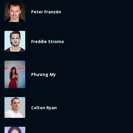
Peter Franzén
Freddie Stroma
x
Phương My
ĐĂNG NHẬP
FACEBOOK
GOOGLE
Colton Ryan