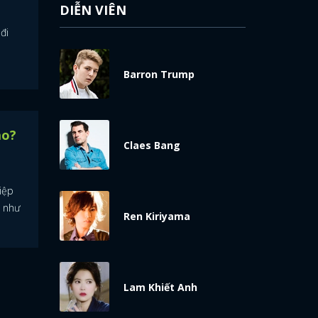
DIỄN VIÊN
đi
Barron Trump
ao?
Claes Bang
iệp
i như
Ren Kiriyama
Lam Khiết Anh