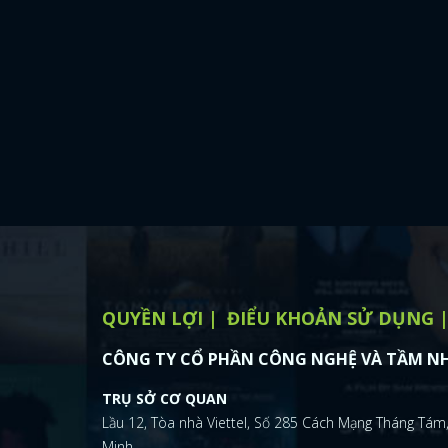
QUYỀN LỢI
ĐIỂU KHOẢN SỬ DỤNG
CÔNG TY CỔ PHẦN CÔNG NGHỆ VÀ TẦM NH
TRỤ SỞ CƠ QUAN
Lầu 12, Tòa nhà Viettel, Số 285 Cách Mạng Tháng Tám,
Minh