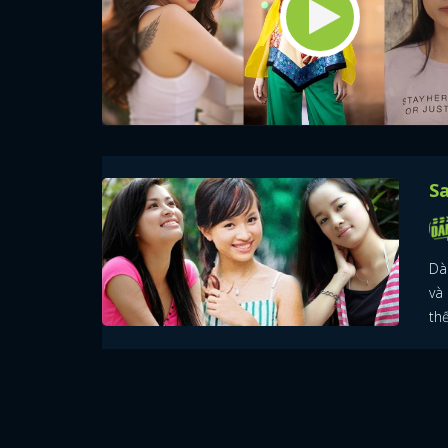
Sa
Dà
và
th