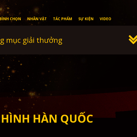
BÌNH CHỌN
NHÂN VẬT
TÁC PHẨM
SỰ KIỆN
VIDEO
g mục giải thưởng
 HÌNH HÀN QUỐC