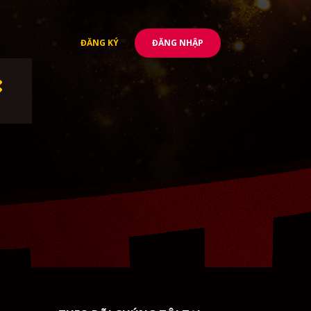
ĐĂNG KÝ
ĐĂNG NHẬP