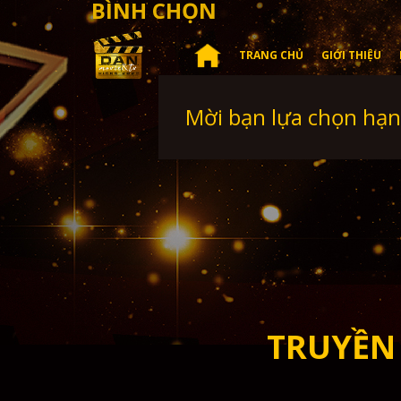
BÌNH CHỌN
TRANG CHỦ
GIỚI THIỆU
Mời bạn lựa chọn hạn
TRUYỀN