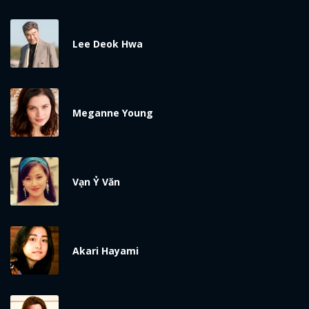
Lee Deok Hwa
Meganne Young
x
ĐĂNG NHẬP
Vạn Ỷ Văn
FACEBOOK
GOOGLE
Akari Hayami