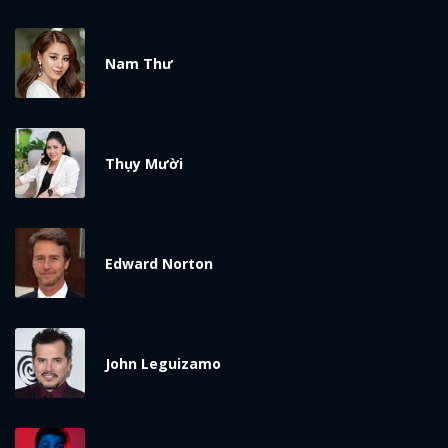
Nam Thư
Thụy Mười
x
ĐĂNG NHẬP
Edward Norton
FACEBOOK
GOOGLE
John Leguizamo