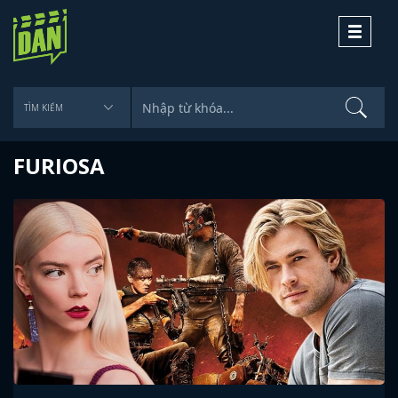
Toggle
navigati
FURIOSA