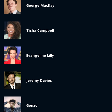
ĐĂNG NHẬP
George MacKay
FACEBOOK
GOOGLE
Tisha Campbell
Evangeline Lilly
Jeremy Davies
Gonzo