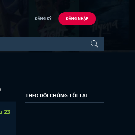
ĐĂNG KÝ
ĐĂNG NHẬP
ỡ.
THEO DÕI CHÚNG TÔI TẠI
u 23