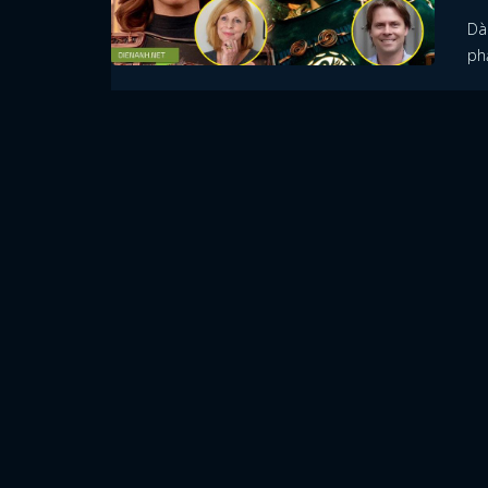
Dà
phả