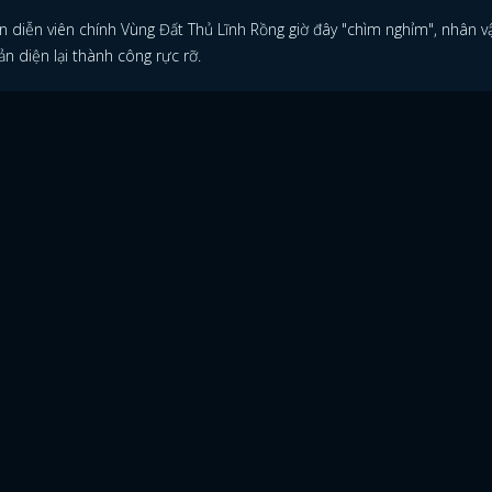
n diễn viên chính Vùng Đất Thủ Lĩnh Rồng giờ đây "chìm nghỉm", nhân v
n diện lại thành công rực rỡ.
ĐĂNG NHẬP
FACEBOOK
GOOGLE