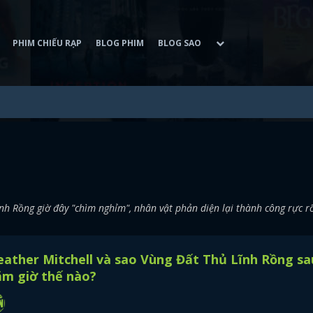
PHIM CHIẾU RẠP
BLOG PHIM
BLOG SAO
nh Rồng giờ đây "chìm nghỉm", nhân vật phản diện lại thành công rực r
ather Mitchell và sao Vùng Đất Thủ Lĩnh Rồng sa
ăm giờ thế nào?