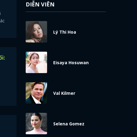
DIỄN VIÊN
i
các
Lý Thi Hoa
i:
Eisaya Hosuwan
Val Kilmer
Selena Gomez