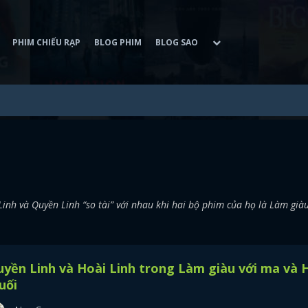
PHIM CHIẾU RẠP
BLOG PHIM
BLOG SAO
nh và Quyền Linh “so tài” với nhau khi hai bộ phim của họ là Làm già
yền Linh và Hoài Linh trong Làm giàu với ma và 
uối