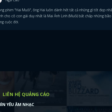
FACEBOOK
GOOGLE
ong phim "Hai Muối", ông Hai luôn dành hết tất cả những gì tốt đẹp nhấ
nh cho cô con gái duy nhất là Mai Ánh Linh (Muối) bất chấp những bão
ng cuộc đời.
LIÊN HỆ QUẢNG CÁO
ÌN YÊU ÂM NHẠC