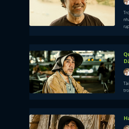
Tr
nh
rạp
Qu
D
Tà
tr
Ha