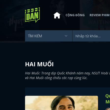
CỘNG ĐỒNG
REVIEW PHIM
HAI MUỐI
Hai Muối: Trong dịp Quốc Khánh năm nay, NSƯT Hoài Li
và Hai Muối công chiếu các rạp cùng lúc.
Qu
M