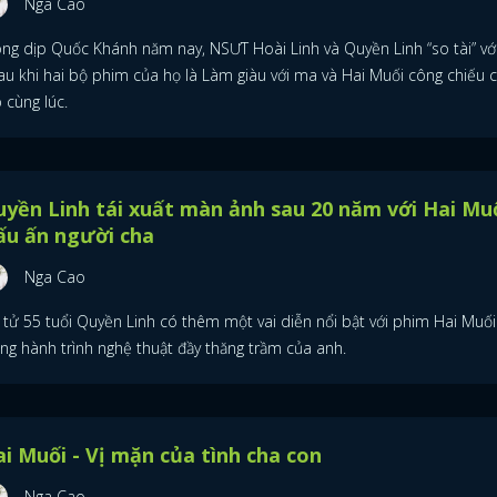
Nga Cao
ong dịp Quốc Khánh năm nay, NSƯT Hoài Linh và Quyền Linh “so tài” vớ
au khi hai bộ phim của họ là Làm giàu với ma và Hai Muối công chiếu 
 cùng lúc.
yền Linh tái xuất màn ảnh sau 20 năm với Hai Muố
ấu ấn người cha
Nga Cao
i tử 55 tuổi Quyền Linh có thêm một vai diễn nổi bật với phim Hai Muối
ong hành trình nghệ thuật đầy thăng trầm của anh.
ĐĂNG NHẬP
i Muối - Vị mặn của tình cha con
Nga Cao