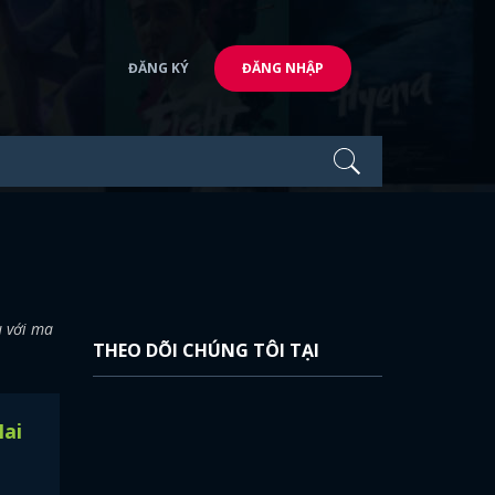
ĐĂNG KÝ
ĐĂNG NHẬP
u với ma
THEO DÕI CHÚNG TÔI TẠI
Hai