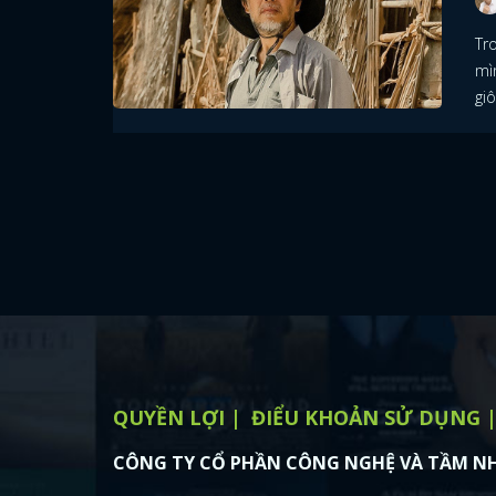
Tr
mì
giô
QUYỀN LỢI
ĐIỂU KHOẢN SỬ DỤNG
CÔNG TY CỔ PHẦN CÔNG NGHỆ VÀ TẦM NH