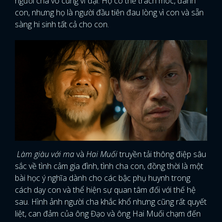
người cha vô cùng vĩ đại. Họ có thể trách móc, đánh
con, nhưng họ là người đầu tiên đau lòng vì con và sẵn
sàng hi sinh tất cả cho con.
Làm giàu với ma
và
Hai Muối
truyền tải thông điệp sâu
sắc về tình cảm gia đình, tình cha con, đồng thời là một
bài học ý nghĩa dành cho các bậc phụ huynh trong
cách dạy con và thể hiện sự quan tâm đối với thế hệ
sau. Hình ảnh người cha khắc khổ nhưng cũng rất quyết
liệt, can đảm của ông Đạo và ông Hai Muối chạm đến