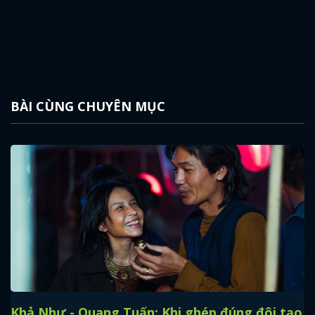
BÀI CÙNG CHUYÊN MỤC
Khả Như - Quang Tuấn: Khi ghép đúng đôi tạo