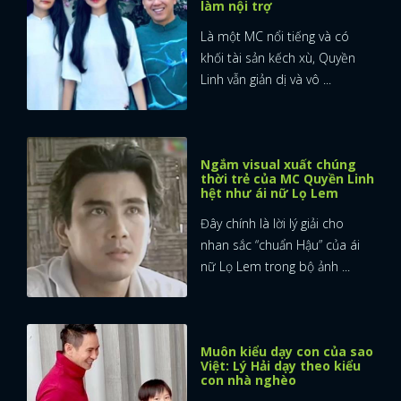
làm nội trợ
Là một MC nổi tiếng và có
khối tài sản kếch xù, Quyền
Linh vẫn giản dị và vô ...
Ngắm visual xuất chúng
thời trẻ của MC Quyền Linh
hệt như ái nữ Lọ Lem
Đây chính là lời lý giải cho
nhan sắc “chuẩn Hậu” của ái
nữ Lọ Lem trong bộ ảnh ...
Muôn kiểu dạy con của sao
Việt: Lý Hải dạy theo kiểu
con nhà nghèo