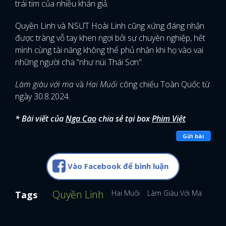
trái tim của nhiều khán giả.
Quyền Linh và NSƯT Hoài Linh cũng xứng đáng nhận
được tràng vỗ tay khen ngợi bởi sự chuyên nghiệp, hết
mình cùng tài năng không thể phủ nhận khi họ vào vai
những người cha “như núi Thái Sơn".
Làm giàu với ma
và
Hai Muối
công chiếu Toàn Quốc từ
ngày 30.8.2024.
* Bài viết của
Nga Cao
chia sẻ tại box
Phim Việt
Gửi bài
Vào Facebook để bình luận
Quyền Linh
Hai Muối
Làm Giàu Với Ma
Phim
Tags