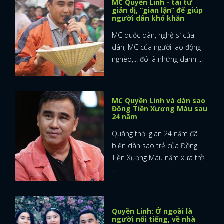
MC Quyền Linh - tài tử
giản dị, “gian lận” để giúp
người dân khó khăn
MC quốc dân, nghệ sĩ của
dân, MC của người lao động
nghèo,... đó là những danh ...
MC Quyền Linh và dàn sao
Đồng Tiền Xương Máu sau
24 năm
Quãng thời gian 24 năm đã
biến dàn sao trẻ của Đồng
Tiền Xương Máu năm xưa trở
...
Quyền Linh: Ở ngoài là
người nổi tiếng, về nhà