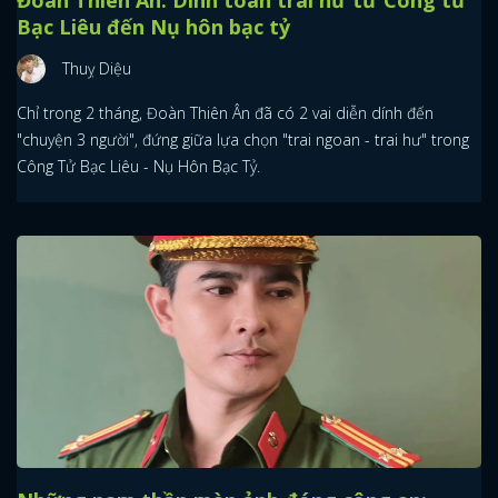
Bạc Liêu đến Nụ hôn bạc tỷ
Thuỵ Diệu
Chỉ trong 2 tháng, Đoàn Thiên Ân đã có 2 vai diễn dính đến
"chuyện 3 người", đứng giữa lựa chọn "trai ngoan - trai hư" trong
Công Tử Bạc Liêu - Nụ Hôn Bạc Tỷ.