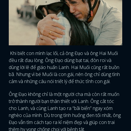
Khi biết con mình lạc lối, cả ông Đạo và ông Hai Muối
đều rất đau lòng. Ông Đạo dùng bạt tai, đòn roi và
dùng lời lẽ để giáo huấn Lanh. Hai Muối cũng rất buồn
bã. Nhưng vì bé Muối là con gái, nên ông chỉ dùng tình
cảm và những câu nói triết lý để thức tỉnh con gái.
Ông Đạo không chỉ là một người cha mà còn rất muốn
trở thành người bạn thân thiết với Lanh. Ông cắt tóc
cho Lanh, và cùng Lanh tạo ra “bãi biển” ngay xóm
nghèo của mình. Dù trong tình huống đen tối nhất, ông
Đạo vẫn tìm cách tạo ra kỉ niệm đẹp và giúp con trai
thêm hy vọng chống chọi với bệnh tật.