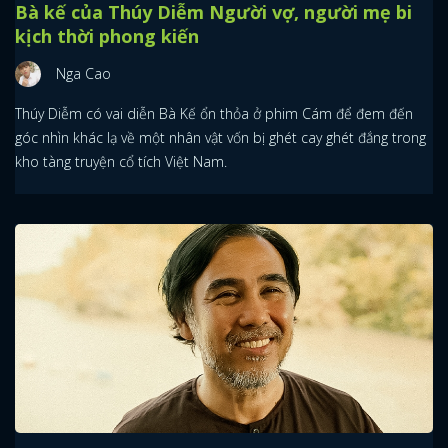
Bà kế của Thúy Diễm Người vợ, người mẹ bi
kịch thời phong kiến
Nga Cao
Thúy Diễm có vai diễn Bà Kế ổn thỏa ở phim Cám để đem đến
góc nhìn khác lạ về một nhân vật vốn bị ghét cay ghét đắng trong
kho tàng truyện cổ tích Việt Nam.