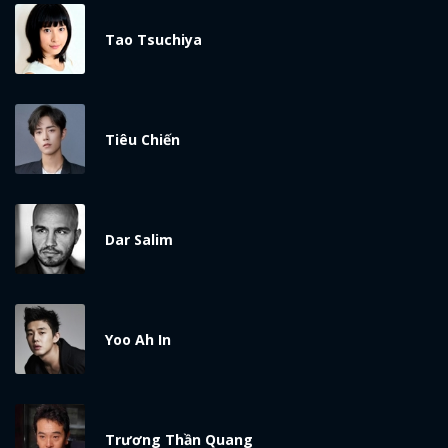
Tao Tsuchiya
Tiêu Chiến
x
Dar Salim
ĐĂNG NHẬP
FACEBOOK
GOOGLE
Yoo Ah In
Trương Thần Quang