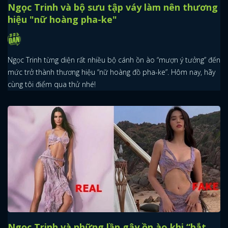
Ngọc Trinh và bộ sưu tập váy làm nên thương
hiệu "nữ hoàng pha-ke"
Ngọc Trinh từng diện rất nhiều bộ cánh ồn ào “mượn ý tưởng” đến
mức trở thành thương hiệu “nữ hoàng đồ pha-ke”. Hôm nay, hãy
cùng tôi điểm qua thử nhé!
Ngọc Trinh và những lần gây ồn ào khi “bắt