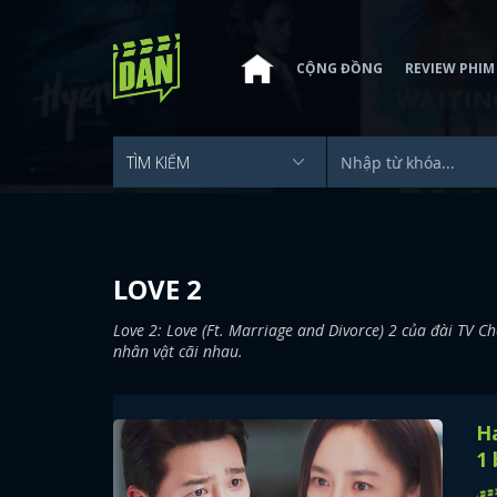
CỘNG ĐỒNG
REVIEW PHIM
LOVE 2
Love 2: Love (Ft. Marriage and Divorce) 2 của đài TV C
nhân vật cãi nhau.
Ha
1 