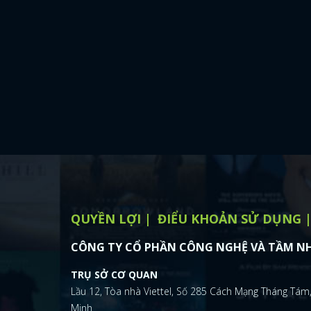
QUYỀN LỢI
ĐIỂU KHOẢN SỬ DỤNG
CÔNG TY CỔ PHẦN CÔNG NGHỆ VÀ TẦM NH
TRỤ SỞ CƠ QUAN
Lầu 12, Tòa nhà Viettel, Số 285 Cách Mạng Tháng Tám,
Minh