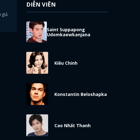
DIỄN VIÊN
 giả
Saint Suppapong
Udomkaewkanjana
Kiều Chinh
Konstantin Beloshapka
Cao Nhất Thanh