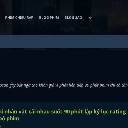
PHIM CHIẾU RẠP
BLOG PHIM
BLOG SAO
hosun gây bất ngờ cho khán giả vì phát liên tiếp 90 phút phim chỉ có cản
i nhân vật cãi nhau suốt 90 phút lập kỷ lục rating
bộ phim