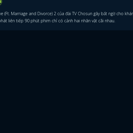
ve (Ft. Marriage and Divorce) 2 của đài TV Chosun gây bất ngờ cho khán
phát liên tiếp 90 phút phim chỉ có cảnh hai nhân vật cãi nhau.
ĐĂNG NHẬP
FACEBOOK
GOOGLE