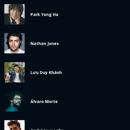
x
ĐĂNG NHẬP
Park Yong Ha
FACEBOOK
GOOGLE
Nathan Jones
Lưu Duy Khánh
Álvaro Morte