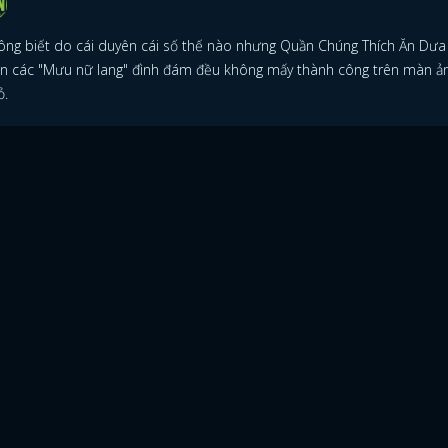
ông biết do cái duyên cái số thế nào nhưng Quần Chúng Thích Ăn Dưa
ện các "Mưu nữ lang" đình đám đều không mấy thành công trên màn ả
ỏ.
ĐĂNG NHẬP
FACEBOOK
GOOGLE