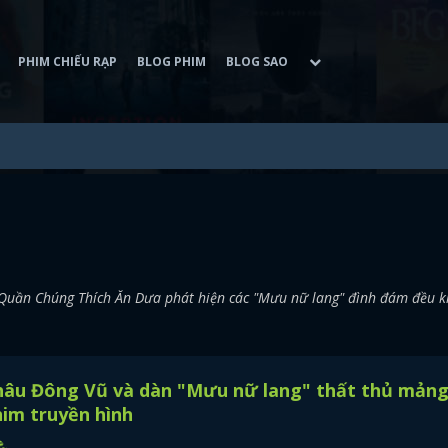
PHIM CHIẾU RẠP
BLOG PHIM
BLOG SAO
g Quần Chúng Thích Ăn Dưa phát hiện các "Mưu nữ lang" đình đám đều 
hâu Đông Vũ và dàn "Mưu nữ lang" thất thủ mản
im truyền hình