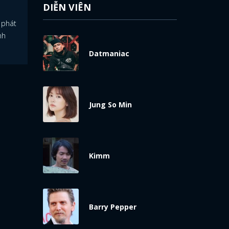
DIỄN VIÊN
 phát
nh
Datmaniac
Jung So Min
Kimm
Barry Pepper