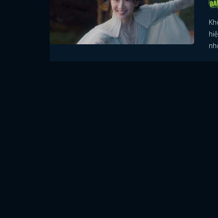
Kh
hi
nh