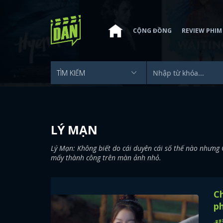
CỘNG ĐỒNG
REVIEW PHIM
LÝ MẠN
Lý Mạn: Không biết do cái duyên cái số thế nào nhưn
mấy thành công trên màn ảnh nhỏ.
C
ph