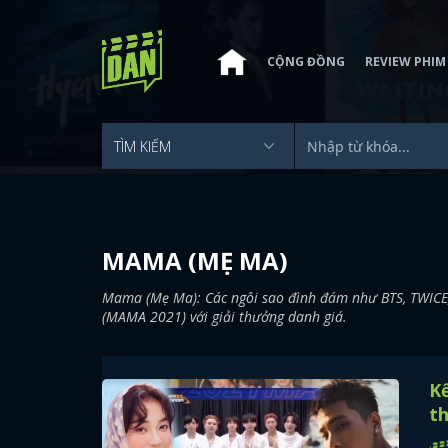
CỘNG ĐỒNG
REVIEW PHIM
MAMA (MẸ MA)
Mama (Mẹ Ma): Các ngôi sao đình đám như BTS, TWICE, 
(MAMA 2021) với giải thưởng danh giá.
K
th