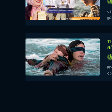
Các
gi
T
đ
Kh
dọ