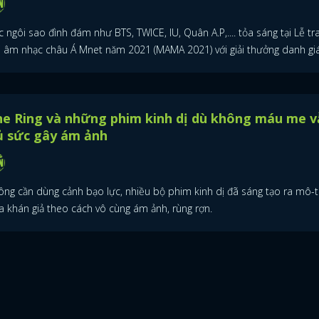
 ngôi sao đình đám như BTS, TWICE, IU, Quân A.P,.... tỏa sáng tại Lễ tr
ải âm nhạc châu Á Mnet năm 2021 (MAMA 2021) với giải thưởng danh giá
he Ring và những phim kinh dị dù không máu me v
ủ sức gây ám ảnh
ông cần dùng cảnh bạo lực, nhiều bộ phim kinh dị đã sáng tạo ra mô-t
a khán giả theo cách vô cùng ám ảnh, rùng rợn.
ĐĂNG NHẬP
FACEBOOK
GOOGLE