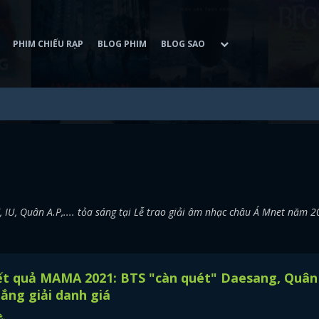
PHIM CHIẾU RẠP
BLOG PHIM
BLOG SAO
IU, Quân A.P,.... tỏa sáng tại Lễ trao giải âm nhạc châu Á Mnet năm 
ết quả MAMA 2021: BTS "càn quét" Daesang, Quân
ắng giải danh giá