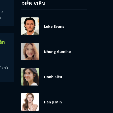
DIỄN VIÊN
ao
.
Luke Evans
ẫn
Nhung Gumiho
íp hù
Oanh Kiều
Han Ji Min