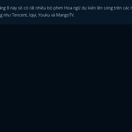
áng 8 này sẽ có rất nhiều bộ phim Hoa ngữ dự kiến lên sóng trên các 
ng như Tencent, Iqiyi, Youku và MangoTV.
ĐĂNG NHẬP
FACEBOOK
GOOGLE