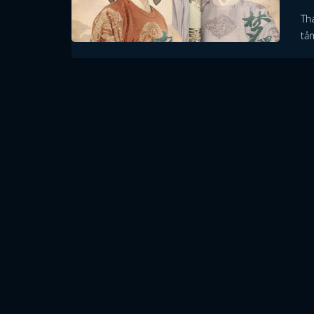
Th
tả