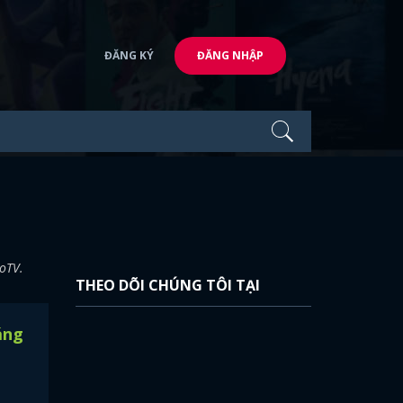
ĐĂNG KÝ
ĐĂNG NHẬP
oTV.
THEO DÕI CHÚNG TÔI TẠI
áng