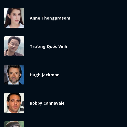
Anne Thongprasom
Trương Quốc Vinh
x
ĐĂNG NHẬP
Hugh Jackman
FACEBOOK
GOOGLE
Bobby Cannavale