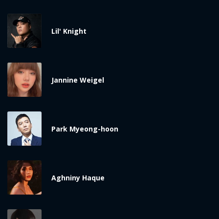
Lil' Knight
Jannine Weigel
x
ĐĂNG NHẬP
Park Myeong-hoon
FACEBOOK
GOOGLE
Aghniny Haque