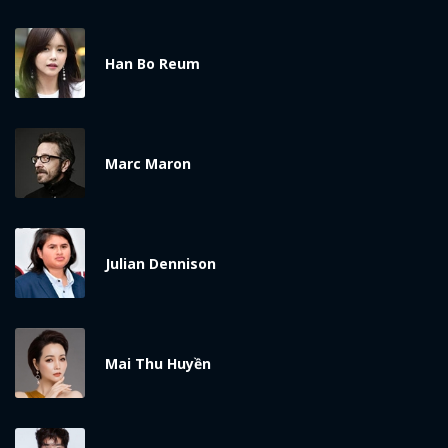
Han Bo Reum
Marc Maron
x
ĐĂNG NHẬP
Julian Dennison
FACEBOOK
GOOGLE
Mai Thu Huyền